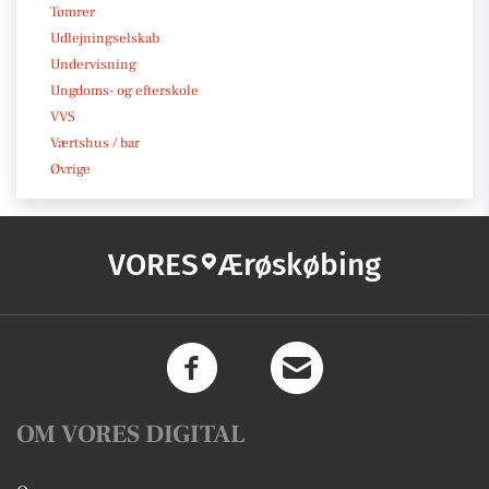
Tømrer
Udlejningselskab
Undervisning
Ungdoms- og efterskole
VVS
Værtshus / bar
Øvrige
VORES
Ærøskøbing
OM VORES DIGITAL