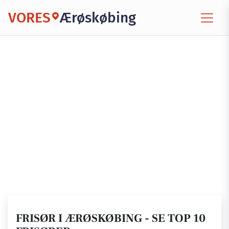
VORES
Ærøskøbing
FRISØR I ÆRØSKØBING - SE TOP 10