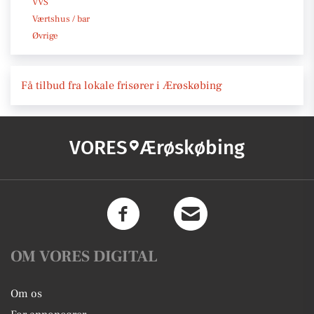
VVS
Værtshus / bar
Øvrige
Få tilbud fra lokale frisører i Ærøskøbing
VORES
Ærøskøbing
OM VORES DIGITAL
Om os