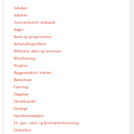
Advokat
Arkitekt
Autoværksted / mekanik
Bager
Bank og pengeinstitut
Behandlingstilbud
Bibliotek, arkiv og museum
Biludlejning
Bryghus
Byggemarked / trælast
Børnehave
Catering
Dagpleje
Detailhandel
Dyrlæge
Ejendomsmægler
El-, gas-, vand- og fjernvarmeforsyning
Elektriker