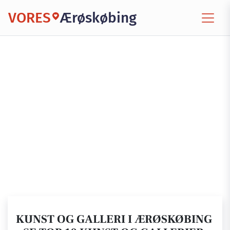
VORES
Ærøskøbing
KUNST OG GALLERI I ÆRØSKØBING