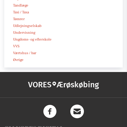
Tandlæge
Taxi / Taxa
Tømrer
Udlejningselskab
Undervisning
Ungdoms- og efterskole
VVS
Værtshus / bar
Øvrige
VORES
Ærøskøbing