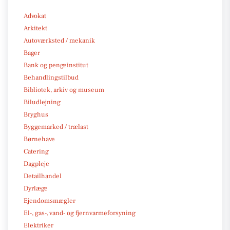
Advokat
Arkitekt
Autoværksted / mekanik
Bager
Bank og pengeinstitut
Behandlingstilbud
Bibliotek, arkiv og museum
Biludlejning
Bryghus
Byggemarked / trælast
Børnehave
Catering
Dagpleje
Detailhandel
Dyrlæge
Ejendomsmægler
El-, gas-, vand- og fjernvarmeforsyning
Elektriker