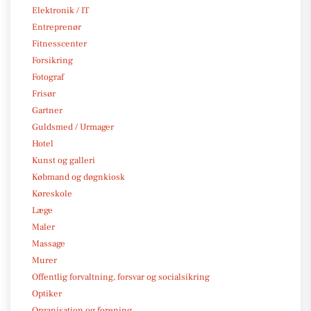
Elektronik / IT
Entreprenør
Fitnesscenter
Forsikring
Fotograf
Frisør
Gartner
Guldsmed / Urmager
Hotel
Kunst og galleri
Købmand og døgnkiosk
Køreskole
Læge
Maler
Massage
Murer
Offentlig forvaltning, forsvar og socialsikring
Optiker
Organisation og forening