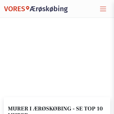
VORES
Ærøskøbing
MURER I ÆRØSKØBING - SE TOP 10