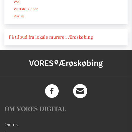
VVS
Værtshus / bar
Øvrige
Få tilbud fra lokale murere i Ærøskøbing
VORES
Ærøskøbing
OM VORES DIGITAL
Om os