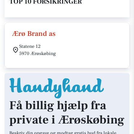
TOP 10 FORSIKRINGER
Ærø Brand as
Statene 12
5970 Ærøskøbing
Få billig hjælp fra
private i Ærøskøbing
Beskriv din opgave og modtag gratis bud fra lokale