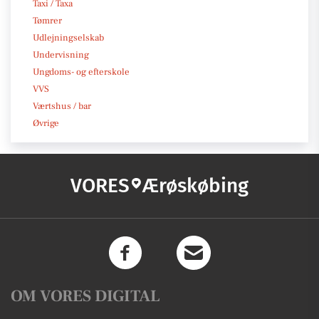
Taxi / Taxa
Tømrer
Udlejningselskab
Undervisning
Ungdoms- og efterskole
VVS
Værtshus / bar
Øvrige
VORES
Ærøskøbing
OM VORES DIGITAL