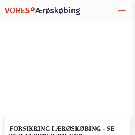
VORES
Ærøskøbing
FORSIKRING I ÆRØSKØBING - SE