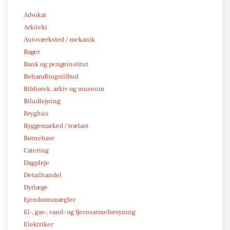
Advokat
Arkitekt
Autoværksted / mekanik
Bager
Bank og pengeinstitut
Behandlingstilbud
Bibliotek, arkiv og museum
Biludlejning
Bryghus
Byggemarked / trælast
Børnehave
Catering
Dagpleje
Detailhandel
Dyrlæge
Ejendomsmægler
El-, gas-, vand- og fjernvarmeforsyning
Elektriker