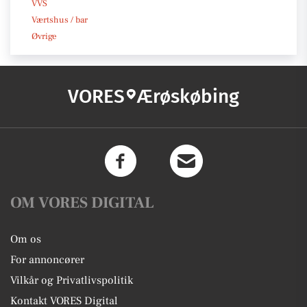
VVS
Værtshus / bar
Øvrige
VORES
Ærøskøbing
OM VORES DIGITAL
Om os
For annoncører
Vilkår og Privatlivspolitik
Kontakt VORES Digital