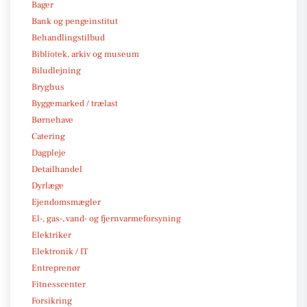
Bager
Bank og pengeinstitut
Behandlingstilbud
Bibliotek, arkiv og museum
Biludlejning
Bryghus
Byggemarked / trælast
Børnehave
Catering
Dagpleje
Detailhandel
Dyrlæge
Ejendomsmægler
El-, gas-, vand- og fjernvarmeforsyning
Elektriker
Elektronik / IT
Entreprenør
Fitnesscenter
Forsikring