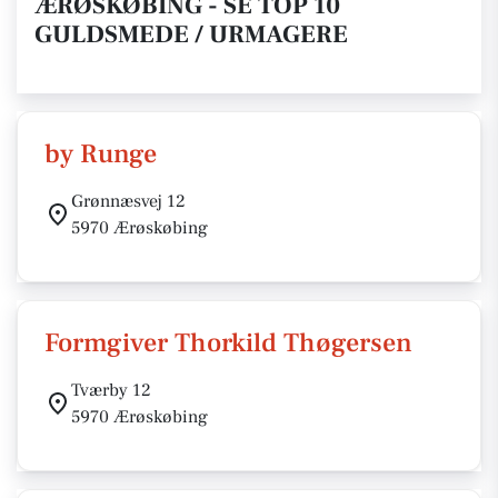
ÆRØSKØBING - SE TOP 10
GULDSMEDE / URMAGERE
by Runge
Grønnæsvej 12
5970 Ærøskøbing
Formgiver Thorkild Thøgersen
Tværby 12
5970 Ærøskøbing