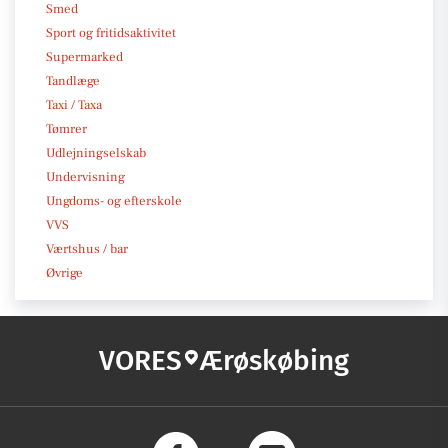
Smed
Sport og fritidsaktivitet
Supermarked
Tandlæge
Taxi / Taxa
Tømrer
Udlejningselskab
Undervisning
Ungdoms- og efterskole
VVS
Værtshus / bar
Øvrige
VORES
Ærøskøbing