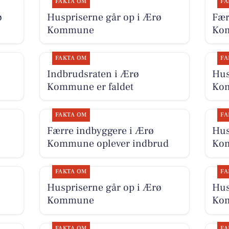
FAKTA OM
FA
ø
Huspriserne går op i Ærø
Fær
Kommune
Kom
FAKTA OM
FA
Indbrudsraten i Ærø
Hus
Kommune er faldet
Ko
FAKTA OM
FA
Færre indbyggere i Ærø
Hus
Kommune oplever indbrud
Ko
FAKTA OM
FA
Huspriserne går op i Ærø
Hus
Kommune
Ko
FAKTA OM
FA