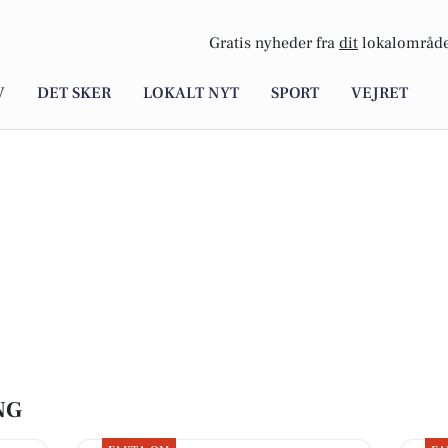
Gratis nyheder fra
dit
lokalområde
V
DET SKER
LOKALT NYT
SPORT
VEJRET
NG