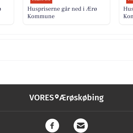
ø
Huspriserne går ned i Ærø
Hus
Kommune
Ko
VORES
Ærøskøbing