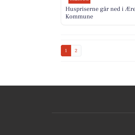
Huspriserne går ned i Ær
Kommune
1
2