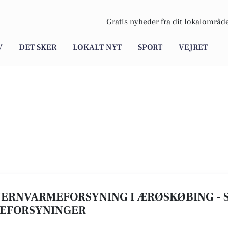
Gratis nyheder fra
dit
lokalområde
V
DET SKER
LOKALT NYT
SPORT
VEJRET
FJERNVARMEFORSYNING I ÆRØSKØBING - SE
MEFORSYNINGER