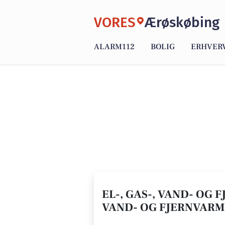
VORES
Ærøskøbing
ALARM112
BOLIG
ERHVER
EL-, GAS-, VAND- OG 
VAND- OG FJERNVAR