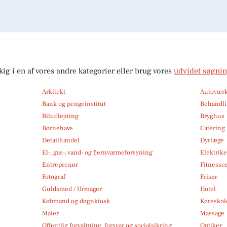
kig i en af vores andre kategorier eller brug vores
udvidet søgni
Arkitekt
Autoværk
Bank og pengeinstitut
Behandli
Biludlejning
Bryghus
Børnehave
Catering
Detailhandel
Dyrlæge
El-, gas-, vand- og fjernvarmeforsyning
Elektrike
Entreprenør
Fitnessc
Fotograf
Frisør
Guldsmed / Urmager
Hotel
Købmand og døgnkiosk
Køreskol
Maler
Massage
Offentlig forvaltning, forsvar og socialsikring
Optiker