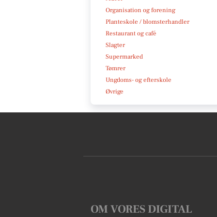
Organisation og forening
Planteskole / blomsterhandler
Restaurant og café
Slagter
Supermarked
Tømrer
Ungdoms- og efterskole
Øvrige
OM VORES DIGITAL