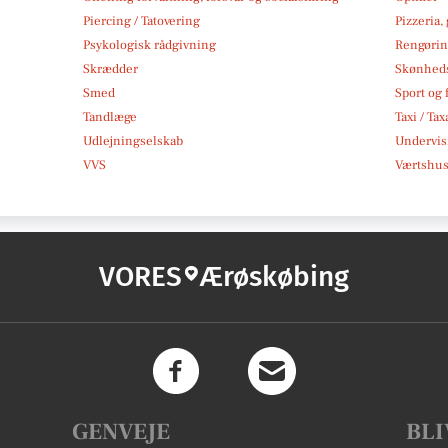
Piercing / Tatovering
Pizzeria,
Psykologisk rådgivning
Rengøri
Skrædder
Skønheds
Smed
Sport og f
Tandlæge
Taxi / Tax
Udlejningselskab
Undervis
VVS
Værtshus
VORES
Ærøskøbing
GENVEJE
BLI