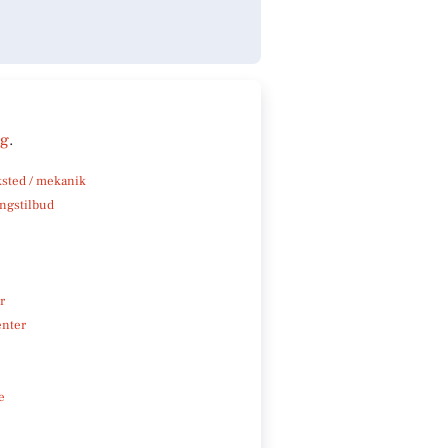
ng
.
sted / mekanik
ngstilbud
r
enter
e