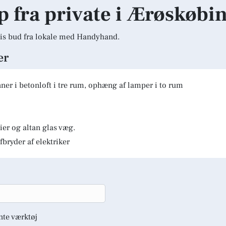
lp fra private i Ærøskøbi
is bud fra lokale med Handyhand.
er
er i betonloft i tre rum, ophæng af lamper i to rum
er og altan glas væg.
fbryder af elektriker
nte værktøj