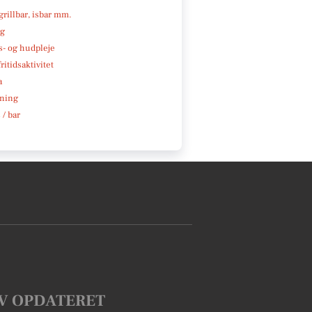
 grillbar, isbar mm.
ng
- og hudpleje
ritidsaktivitet
a
ning
 / bar
V OPDATERET