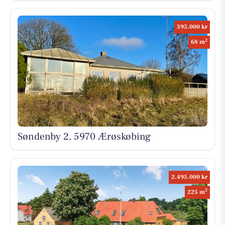
395.000 kr
2
68 m
Søndenby 2, 5970 Ærøskøbing
2.495.000 kr
2
225 m