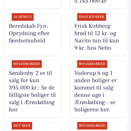
5.145.000 kr
ALARM112
DAGLIGVARER
Beredskab Fyn:
Frisk Kohberg
Oprydning efter
brød til 12 kr. og
færdselsuheld
Navito tun til kun
9 kr. hos Netto
BOLIGMARKED
BOLIGMARKED
Søndenby 2 er til
Voderup 6 og 1
salg for kun
anden boliger er
395.000 kr.: Se de
kommet til salg
billigste boliger til
denne uge i
salg i Ærøskøbing
Ærøskøbing - se
her
boligerne her.
DET SKER
BOLIGMARKED