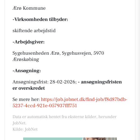
Ærø Kommune
-Virksomheden tilbyder:
skiftende arbejdstid
-Arbejdsgiver:
Sygehusenheden Ærø, Sygehusvejen, 5970
Ærøskøbing
-Ansøgning:
Ansøgningsfrist: 28-02-2026;
- ansøgningsfristen
er overskredet
Se mere her:
https://job.jobnet.dk/find-job/f8d87bdb-
5237-4ccd-921e-057937fff751
Data er automatisk hentet fra eksterne kilder, herunder
JobNet.
Kilde: JobNet