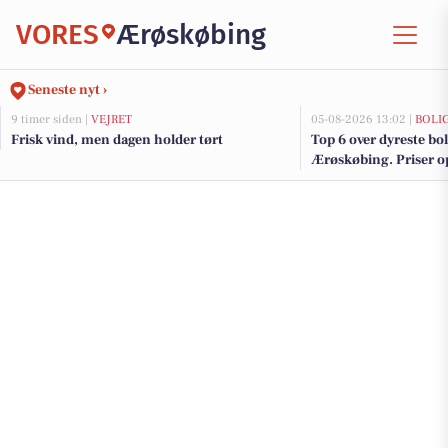
VORES
Ærøskøbing
Seneste nyt ›
9 timer siden |
VEJRET
05-08-2026 13:02 |
BOLI
Frisk vind, men dagen holder tørt
Top 6 over dyreste boli
Ærøskøbing. Priser op