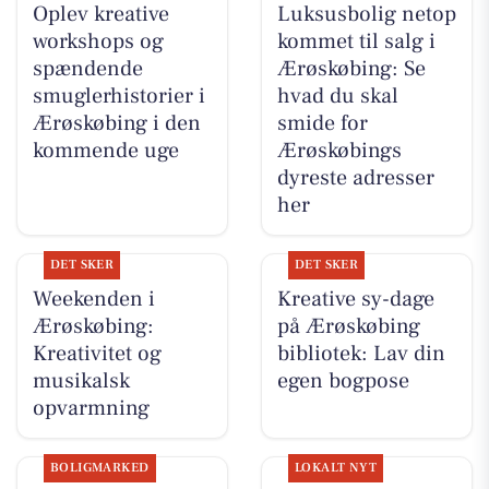
Oplev kreative
Luksusbolig netop
workshops og
kommet til salg i
spændende
Ærøskøbing: Se
smuglerhistorier i
hvad du skal
Ærøskøbing i den
smide for
kommende uge
Ærøskøbings
dyreste adresser
her
DET SKER
DET SKER
Weekenden i
Kreative sy-dage
Ærøskøbing:
på Ærøskøbing
Kreativitet og
bibliotek: Lav din
musikalsk
egen bogpose
opvarmning
BOLIGMARKED
LOKALT NYT