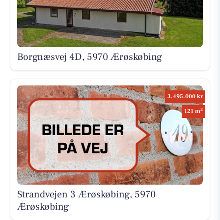
Borgnæsvej 4D, 5970 Ærøskøbing
3.495.000 kr
2
121 m
Strandvejen 3 Ærøskøbing, 5970
Ærøskøbing