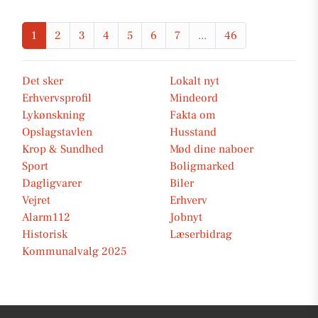
1
2
3
4
5
6
7
...
46
Det sker
Lokalt nyt
Erhvervsprofil
Mindeord
Lykønskning
Fakta om
Opslagstavlen
Husstand
Krop & Sundhed
Mød dine naboer
Sport
Boligmarked
Dagligvarer
Biler
Vejret
Erhverv
Alarm112
Jobnyt
Historisk
Læserbidrag
Kommunalvalg 2025