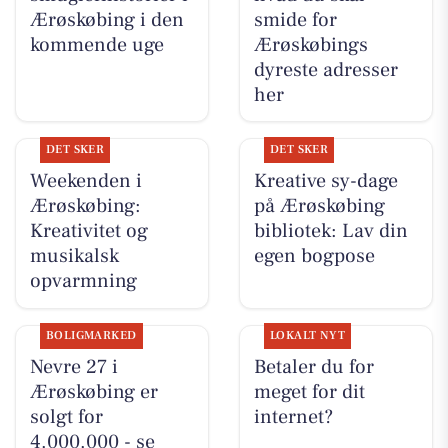
Ærøskøbing i den
smide for
kommende uge
Ærøskøbings
dyreste adresser
her
DET SKER
DET SKER
Weekenden i
Kreative sy-dage
Ærøskøbing:
på Ærøskøbing
Kreativitet og
bibliotek: Lav din
musikalsk
egen bogpose
opvarmning
BOLIGMARKED
LOKALT NYT
Nevre 27 i
Betaler du for
Ærøskøbing er
meget for dit
solgt for
internet?
4.000.000 - se