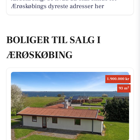
Ærøskøbings dyreste adresser her
BOLIGER TIL SALG I
ÆRØSKØBING
1.900.000 kr
2
93 m