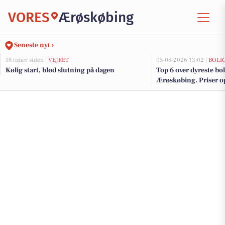
VORES
Ærøskøbing
Seneste nyt ›
18 timer siden |
VEJRET
05-08-2026 13:02 |
BOLI
Kølig start, blød slutning på dagen
Top 6 over dyreste boli
Ærøskøbing. Priser op