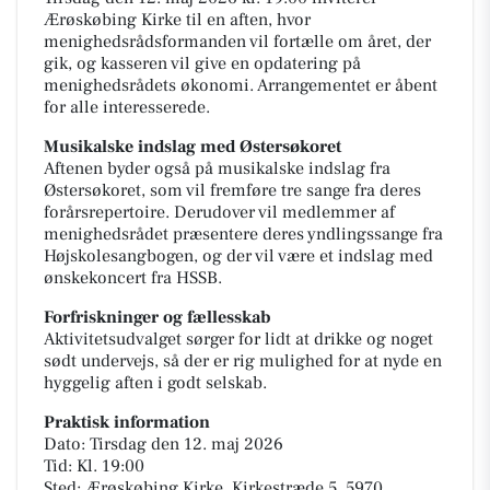
Ærøskøbing Kirke til en aften, hvor
menighedsrådsformanden vil fortælle om året, der
gik, og kasseren vil give en opdatering på
menighedsrådets økonomi. Arrangementet er åbent
for alle interesserede.
Musikalske indslag med Østersøkoret
Aftenen byder også på musikalske indslag fra
Østersøkoret, som vil fremføre tre sange fra deres
forårsrepertoire. Derudover vil medlemmer af
menighedsrådet præsentere deres yndlingssange fra
Højskolesangbogen, og der vil være et indslag med
ønskekoncert fra HSSB.
Forfriskninger og fællesskab
Aktivitetsudvalget sørger for lidt at drikke og noget
sødt undervejs, så der er rig mulighed for at nyde en
hyggelig aften i godt selskab.
Praktisk information
Dato: Tirsdag den 12. maj 2026
Tid: Kl. 19:00
Sted: Ærøskøbing Kirke, Kirkestræde 5, 5970