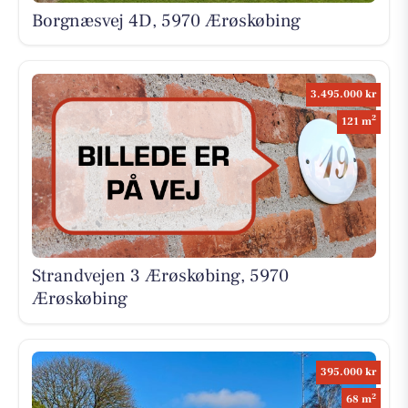
Borgnæsvej 4D, 5970 Ærøskøbing
3.495.000 kr
2
121 m
Strandvejen 3 Ærøskøbing, 5970
Ærøskøbing
395.000 kr
2
68 m