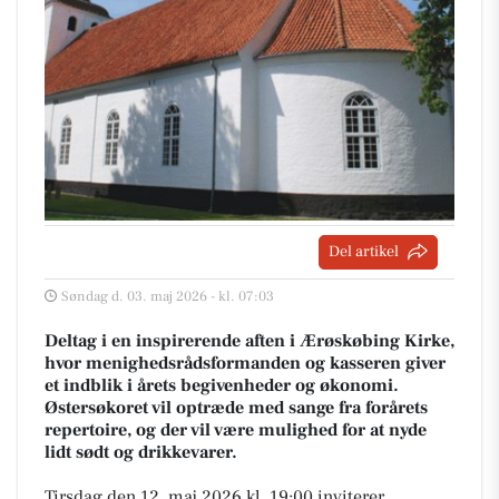
Del artikel
Søndag d. 03. maj 2026 - kl. 07:03
Deltag i en inspirerende aften i Ærøskøbing Kirke,
hvor menighedsrådsformanden og kasseren giver
et indblik i årets begivenheder og økonomi.
Østersøkoret vil optræde med sange fra forårets
repertoire, og der vil være mulighed for at nyde
lidt sødt og drikkevarer.
Tirsdag den 12. maj 2026 kl. 19:00 inviterer