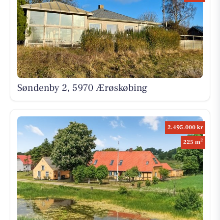
Søndenby 2, 5970 Ærøskøbing
2.495.000 kr
2
225 m