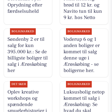
Oprydning efter
brød til 12 kr. og
færdselsuheld
Navito tun til kun
9 kr. hos Netto
BOLIGMARKED
BOLIGMARKED
Søndenby 2 er til
Voderup 6 og 1
salg for kun
anden boliger er
395.000 kr.: Se de
kommet til salg
billigste boliger til
denne uge i
salg i Ærøskøbing
Ærøskøbing - se
her
boligerne her.
DET SKER
BOLIGMARKED
Oplev kreative
Luksusbolig netop
workshops og
kommet til salg i
spændende
Ærøskøbing: Se
smuglerhistorier i
hvad du skal