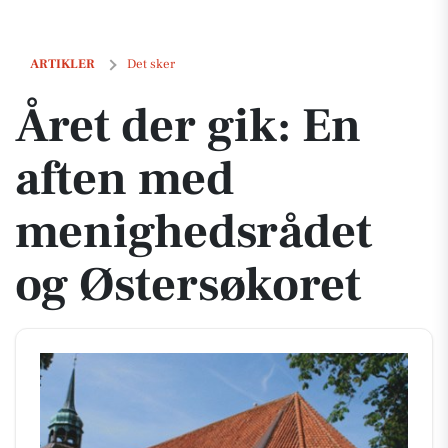
Året der gik: En aften med menighedsrådet og Østersøkoret
ARTIKLER
Det sker
Året der gik: En
aften med
menighedsrådet
og Østersøkoret