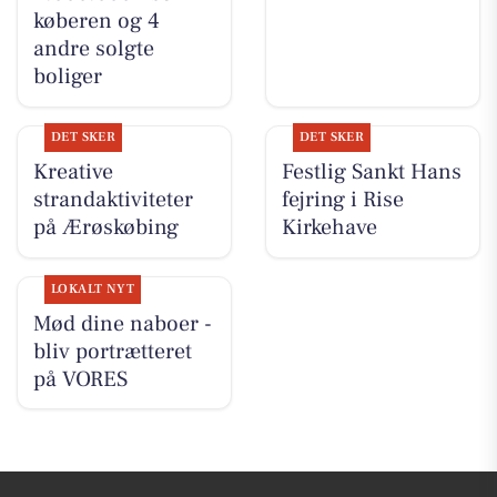
køberen og 4
andre solgte
boliger
DET SKER
DET SKER
Kreative
Festlig Sankt Hans
strandaktiviteter
fejring i Rise
på Ærøskøbing
Kirkehave
LOKALT NYT
Mød dine naboer -
bliv portrætteret
på VORES