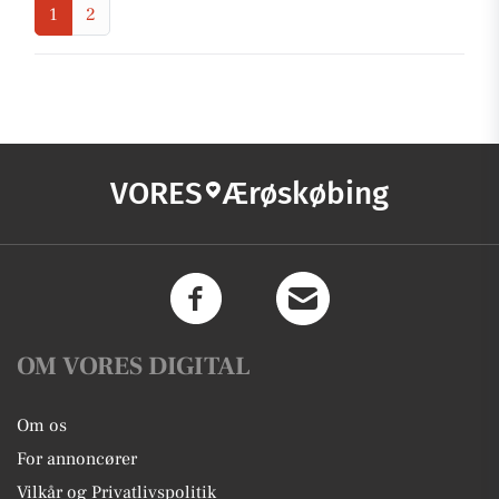
1
2
VORES
Ærøskøbing
OM VORES DIGITAL
Om os
For annoncører
Vilkår og Privatlivspolitik