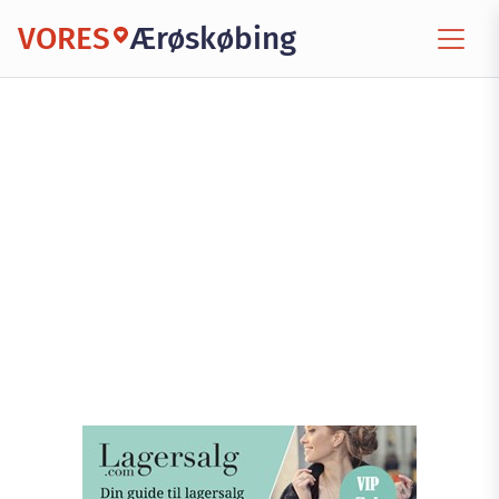
VORES
Ærøskøbing