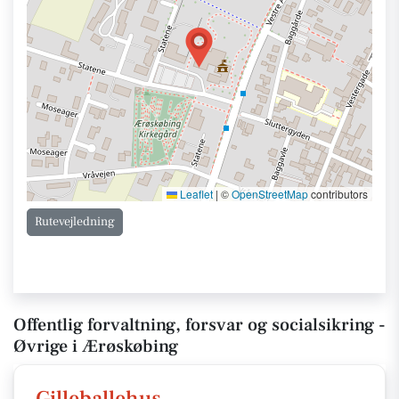
Leaflet
|
©
OpenStreetMap
contributors
Rutevejledning
Offentlig forvaltning, forsvar og socialsikring -
Øvrige i Ærøskøbing
Gilleballehus