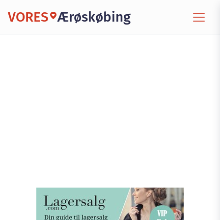
VORES
Ærøskøbing