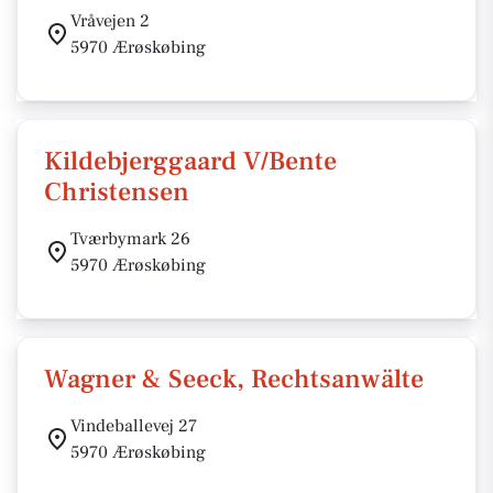
Vråvejen 2
5970 Ærøskøbing
Kildebjerggaard V/Bente
Christensen
Tværbymark 26
5970 Ærøskøbing
Wagner & Seeck, Rechtsanwälte
Vindeballevej 27
5970 Ærøskøbing