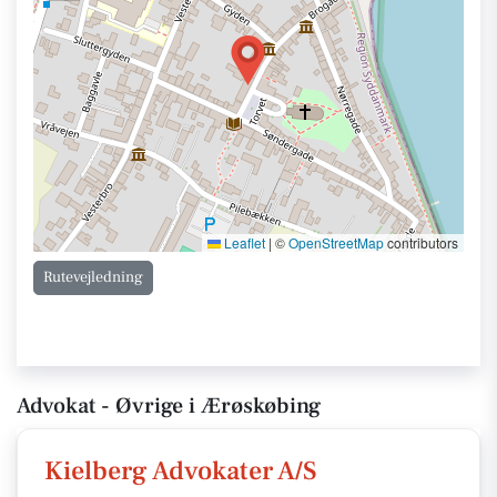
Leaflet
|
©
OpenStreetMap
contributors
Rutevejledning
Advokat - Øvrige i Ærøskøbing
Kielberg Advokater A/S